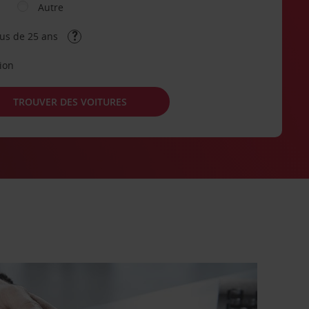
Autre
lus de 25 ans
tion
TROUVER DES VOITURES