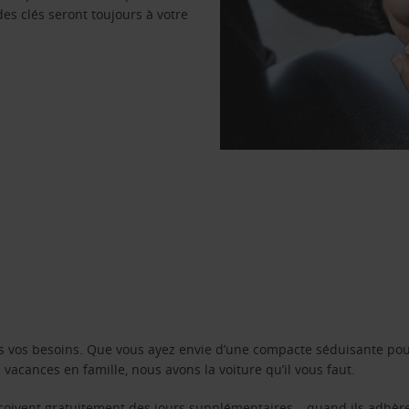
des clés seront toujours à votre
s vos besoins. Que vous ayez envie d’une compacte séduisante pou
acances en famille, nous avons la voiture qu’il vous faut.
reçoivent gratuitement des jours supplémentaires – quand ils adhèr