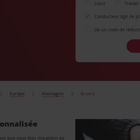
Loisir
Travail
Conducteur âgé de p
J’ai un code de réduc
Europe
Allemagne
Brueck
sonnalisée
vons que vous êtes impatient de