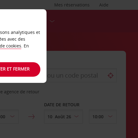
Mes réservations
Aide
DESTINATIONS
isons analytiques et
ées avec des
 de cookies
. En
ER ET FERMER
re agence de retour
DATE DE RETOUR