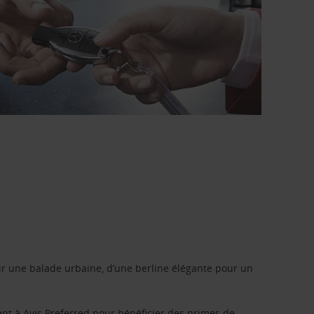
r une balade urbaine, d’une berline élégante pour un
ent à
Avis Preferred
pour bénéficier des primes de