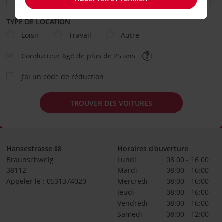
TYPE DE LOCATION
Loisir
Travail
Autre
Conducteur âgé de plus de 25 ans
J’ai un code de réduction
TROUVER DES VOITURES
Hansestrasse 88
Horaires d'ouverture
Braunschweig
Lundi
08:00 - 16:00
38112
Mardi
08:00 - 16:00
Appeler le : 0531374020
Mercredi
08:00 - 16:00
Jeudi
08:00 - 16:00
Vendredi
08:00 - 16:00
Samedi
08:00 - 12:00