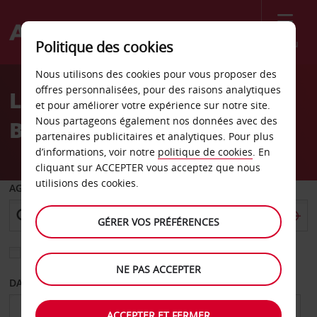
Menu
Politique des cookies
Welcome
Nous utilisons des cookies pour vous proposer des
to
offres personnalisées, pour des raisons analytiques
Location de voiture
Avis
et pour améliorer votre expérience sur notre site.
Nous partageons également nos données avec des
Braunschweig Rühme
partenaires publicitaires et analytiques. Pour plus
d’informations, voir notre
politique de cookies
. En
cliquant sur ACCEPTER vous acceptez que nous
utilisions des cookies.
AGENCE DE DÉPART
GÉRER VOS PRÉFÉRENCES
Sélectionnez une autre agence de retour
NE PAS ACCEPTER
DATE DE DÉPART
DATE DE RETOUR
ACCEPTER ET FERMER