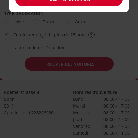
TYPE DE LOCATION
Loisir
Travail
Autre
Conducteur âgé de plus de 25 ans
J’ai un code de réduction
TROUVER DES VOITURES
Roemerstrasse 4
Horaires d'ouverture
Bonn
Lundi
08:00 - 17:00
53111
Mardi
08:00 - 17:00
Appeler le : 0228228020
Mercredi
08:00 - 17:00
Jeudi
08:00 - 17:00
Vendredi
08:00 - 17:00
Samedi
08:00 - 11:00