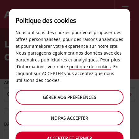
Menu
Politique des cookies
Welcome
Nous utilisons des cookies pour vous proposer des
to
offres personnalisées, pour des raisons analytiques
Location de voiture Bonn
Avis
et pour améliorer votre expérience sur notre site.
Nous partageons également nos données avec des
Centre
partenaires publicitaires et analytiques. Pour plus
d’informations, voir notre
politique de cookies
. En
cliquant sur ACCEPTER vous acceptez que nous
utilisions des cookies.
AGENCE DE DÉPART
GÉRER VOS PRÉFÉRENCES
Sélectionnez une autre agence de retour
NE PAS ACCEPTER
DATE DE DÉPART
DATE DE RETOUR
ACCEPTER ET FERMER