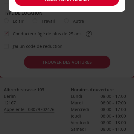
TYPE DE LOCATION
Loisir
Travail
Autre
Conducteur âgé de plus de 25 ans
J’ai un code de réduction
TROUVER DES VOITURES
Albrechtstrasse 103
Horaires d'ouverture
Berlin
Lundi
08:00 - 17:00
12167
Mardi
08:00 - 17:00
Appeler le : 03079702476
Mercredi
08:00 - 17:00
Jeudi
08:00 - 18:00
Vendredi
08:00 - 18:00
Samedi
08:00 - 11:00