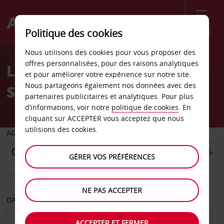
Menu
Politique des cookies
Welcome
Nous utilisons des cookies pour vous proposer des
to
offres personnalisées, pour des raisons analytiques
Location de voiture Berlin
Avis
et pour améliorer votre expérience sur notre site.
Nous partageons également nos données avec des
Steglitz
partenaires publicitaires et analytiques. Pour plus
d’informations, voir notre
politique de cookies
. En
cliquant sur ACCEPTER vous acceptez que nous
utilisions des cookies.
AGENCE DE DÉPART
GÉRER VOS PRÉFÉRENCES
Sélectionnez une autre agence de retour
NE PAS ACCEPTER
DATE DE DÉPART
DATE DE RETOUR
ACCEPTER ET FERMER