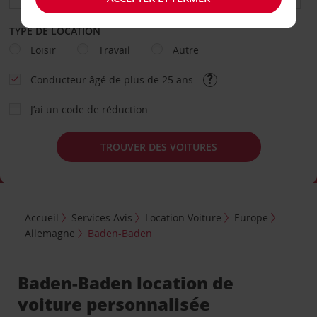
TYPE DE LOCATION
Loisir
Travail
Autre
Conducteur âgé de plus de 25 ans
J’ai un code de réduction
TROUVER DES VOITURES
Accueil
Services Avis
Location Voiture
Europe
Allemagne
Baden-Baden
Baden-Baden location de
voiture personnalisée