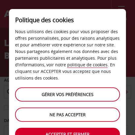
Menu
Politique des cookies
Welcome
Nous utilisons des cookies pour vous proposer des
to
offres personnalisées, pour des raisons analytiques
Location de véhicule à
Avis
et pour améliorer votre expérience sur notre site.
Nous partageons également nos données avec des
Baden-Baden
partenaires publicitaires et analytiques. Pour plus
d’informations, voir notre
politique de cookies
. En
cliquant sur ACCEPTER vous acceptez que nous
utilisions des cookies.
AGENCE DE DÉPART
GÉRER VOS PRÉFÉRENCES
Sélectionnez une autre agence de retour
NE PAS ACCEPTER
DATE DE DÉPART
DATE DE RETOUR
ACCEPTER ET FERMER