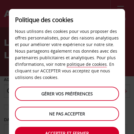
Menu
Politique des cookies
Welcome
Nous utilisons des cookies pour vous proposer des
to
offres personnalisées, pour des raisons analytiques
Location de voiture Alfeld
Avis
et pour améliorer votre expérience sur notre site.
Nous partageons également nos données avec des
Leine
partenaires publicitaires et analytiques. Pour plus
d’informations, voir notre
politique de cookies
. En
cliquant sur ACCEPTER vous acceptez que nous
utilisions des cookies.
AGENCE DE DÉPART
GÉRER VOS PRÉFÉRENCES
Sélectionnez une autre agence de retour
NE PAS ACCEPTER
DATE DE DÉPART
DATE DE RETOUR
ACCEPTER ET FERMER