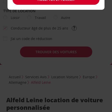
TYPE DE LOCATION
Loisir
Travail
Autre
Conducteur âgé de plus de 25 ans
J’ai un code de réduction
TROUVER DES VOITURES
Accueil
Services Avis
Location Voiture
Europe
Allemagne
Alfeld Leine
Alfeld Leine location de voiture
personnalisée