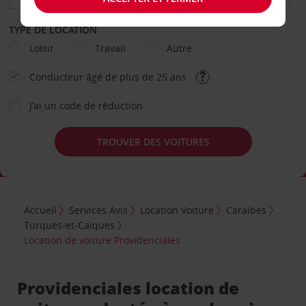
TYPE DE LOCATION
Loisir
Travail
Autre
Conducteur âgé de plus de 25 ans
J’ai un code de réduction
TROUVER DES VOITURES
Accueil
Services Avis
Location Voiture
Caraïbes
Turques-et-Caïques
Location de voiture Providenciales
Providenciales location de