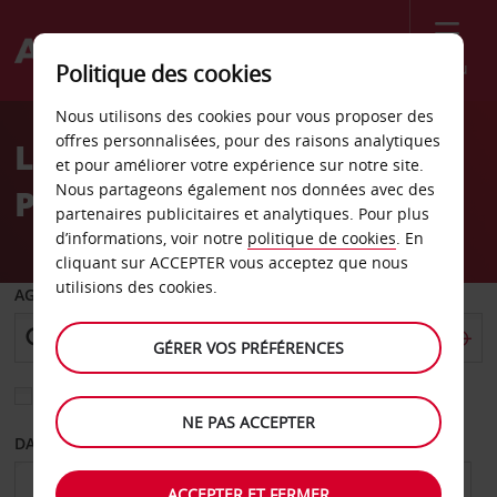
Menu
Politique des cookies
Welcome
Nous utilisons des cookies pour vous proposer des
to
offres personnalisées, pour des raisons analytiques
Location de voiture
Avis
et pour améliorer votre expérience sur notre site.
Nous partageons également nos données avec des
Providenciales
partenaires publicitaires et analytiques. Pour plus
d’informations, voir notre
politique de cookies
. En
cliquant sur ACCEPTER vous acceptez que nous
utilisions des cookies.
AGENCE DE DÉPART
GÉRER VOS PRÉFÉRENCES
Sélectionnez une autre agence de retour
NE PAS ACCEPTER
DATE DE DÉPART
DATE DE RETOUR
ACCEPTER ET FERMER