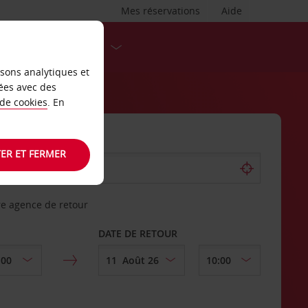
Mes réservations
Aide
DESTINATIONS
isons analytiques et
ées avec des
 de cookies
. En
ER ET FERMER
re agence de retour
DATE DE RETOUR