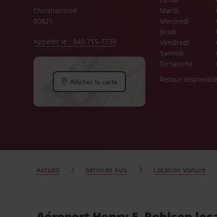
Christiansted
Mardi
00821
Mercredi
Jeudi
Appeler le : 340-715-7739
Vendredi
Samedi
Dimanche
Retour disponibl
Afficher la carte
Accueil
Services Avis
Location Voiture
Aéroport Henry E. Rohlsen loc