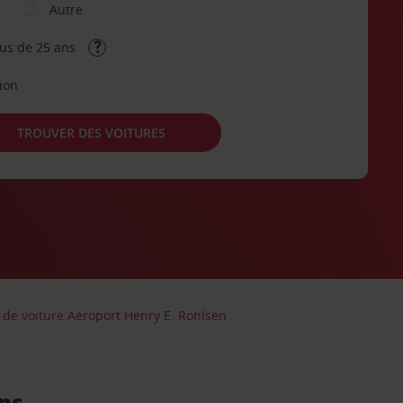
Autre
lus de 25 ans
tion
TROUVER DES VOITURES
 de voiture Aéroport Henry E. Rohlsen
ins