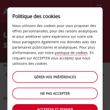
Menu
Politique des cookies
Welcome
Nous utilisons des cookies pour vous proposer des
to
offres personnalisées, pour des raisons analytiques
Location de voiture
Avis
et pour améliorer votre expérience sur notre site.
Nous partageons également nos données avec des
Santiago
partenaires publicitaires et analytiques. Pour plus
d’informations, voir notre
politique de cookies
. En
cliquant sur ACCEPTER vous acceptez que nous
utilisions des cookies.
AGENCE DE DÉPART
GÉRER VOS PRÉFÉRENCES
Sélectionnez une autre agence de retour
NE PAS ACCEPTER
DATE DE DÉPART
DATE DE RETOUR
ACCEPTER ET FERMER