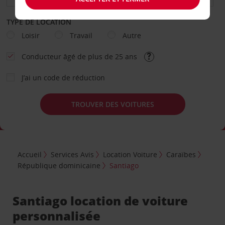
TYPE DE LOCATION
Loisir
Travail
Autre
Conducteur âgé de plus de 25 ans
J’ai un code de réduction
TROUVER DES VOITURES
Accueil
Services Avis
Location Voiture
Caraïbes
République dominicaine
Santiago
Santiago location de voiture
personnalisée