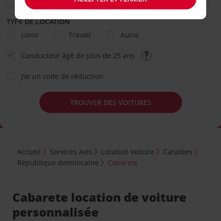
TYPE DE LOCATION
Loisir
Travail
Autre
Conducteur âgé de plus de 25 ans
J’ai un code de réduction
TROUVER DES VOITURES
Accueil
Services Avis
Location Voiture
Caraïbes
République dominicaine
Cabarete
Cabarete location de voiture
personnalisée