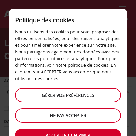
Menu
Politique des cookies
Welcome
Nous utilisons des cookies pour vous proposer des
to
offres personnalisées, pour des raisons analytiques
Location de voiture
Avis
et pour améliorer votre expérience sur notre site.
Nous partageons également nos données avec des
Cabarete
partenaires publicitaires et analytiques. Pour plus
d’informations, voir notre
politique de cookies
. En
cliquant sur ACCEPTER vous acceptez que nous
utilisions des cookies.
AGENCE DE DÉPART
GÉRER VOS PRÉFÉRENCES
Sélectionnez une autre agence de retour
NE PAS ACCEPTER
DATE DE DÉPART
DATE DE RETOUR
ACCEPTER ET FERMER