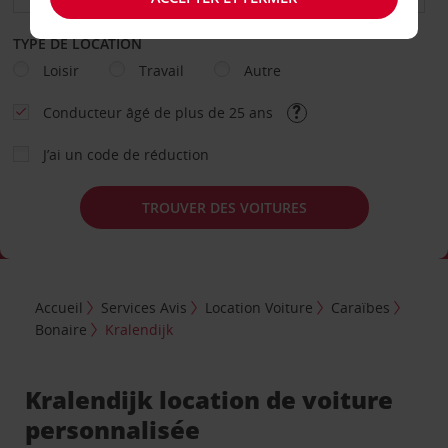
TYPE DE LOCATION
Loisir
Travail
Autre
Conducteur âgé de plus de 25 ans
J’ai un code de réduction
TROUVER DES VOITURES
Accueil
Services Avis
Location Voiture
Caraïbes
Bonaire
Kralendijk
Kralendijk location de voiture
personnalisée