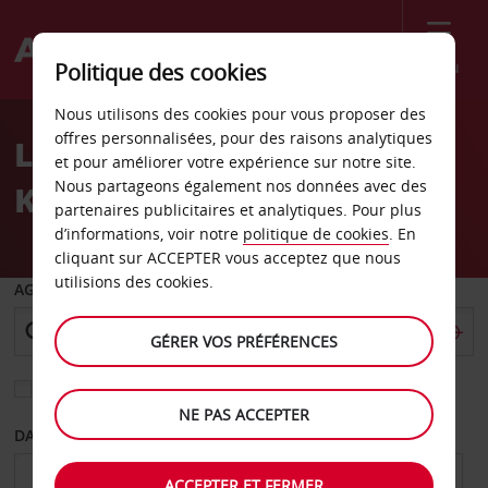
Menu
Politique des cookies
Welcome
Nous utilisons des cookies pour vous proposer des
to
offres personnalisées, pour des raisons analytiques
Location de voiture
Avis
et pour améliorer votre expérience sur notre site.
Nous partageons également nos données avec des
Kralendijk
partenaires publicitaires et analytiques. Pour plus
d’informations, voir notre
politique de cookies
. En
cliquant sur ACCEPTER vous acceptez que nous
utilisions des cookies.
AGENCE DE DÉPART
GÉRER VOS PRÉFÉRENCES
Sélectionnez une autre agence de retour
NE PAS ACCEPTER
DATE DE DÉPART
DATE DE RETOUR
ACCEPTER ET FERMER