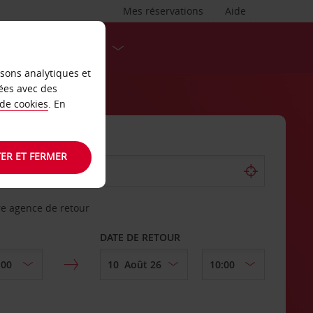
Mes réservations
Aide
DESTINATIONS
isons analytiques et
ées avec des
 de cookies
. En
ER ET FERMER
re agence de retour
DATE DE RETOUR