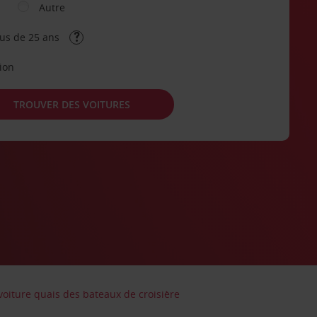
Autre
lus de 25 ans
tion
TROUVER DES VOITURES
voiture quais des bateaux de croisière