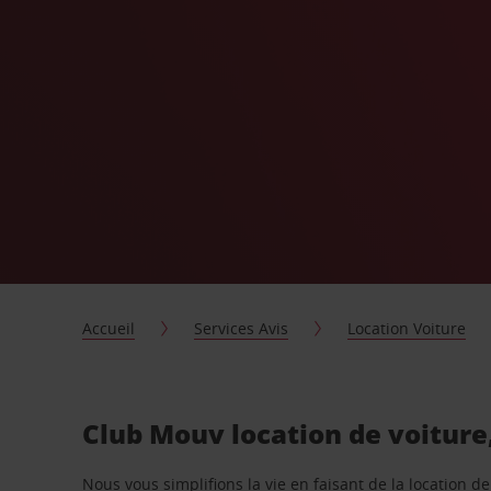
Accueil
Services Avis
Location Voiture
Club Mouv location de voiture
Nous vous simplifions la vie en faisant de la location d