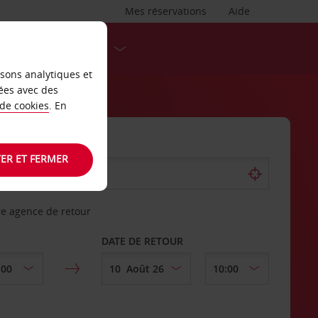
Mes réservations
Aide
DESTINATIONS
isons analytiques et
ées avec des
 de cookies
. En
ER ET FERMER
re agence de retour
DATE DE RETOUR