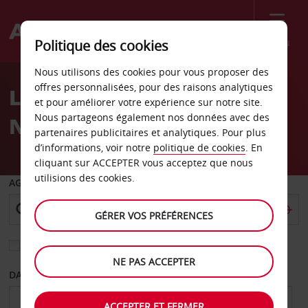
Menu
Politique des cookies
Welcome
Nous utilisons des cookies pour vous proposer des
to
offres personnalisées, pour des raisons analytiques
Location de voiture hôtel
Avis
et pour améliorer votre expérience sur notre site.
Nous partageons également nos données avec des
Novotel
partenaires publicitaires et analytiques. Pour plus
d’informations, voir notre
politique de cookies
. En
cliquant sur ACCEPTER vous acceptez que nous
utilisions des cookies.
AGENCE DE DÉPART
GÉRER VOS PRÉFÉRENCES
Sélectionnez une autre agence de retour
NE PAS ACCEPTER
DATE DE DÉPART
DATE DE RETOUR
ACCEPTER ET FERMER