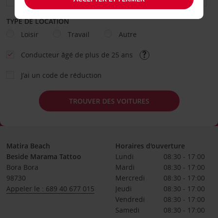
TYPE DE LOCATION
Loisir
Travail
Autre
Conducteur âgé de plus de 25 ans
J’ai un code de réduction
TROUVER DES VOITURES
Matira Beach
Horaires d'ouverture
Beside Marama Tattoo
Lundi
08:30 - 17:00
Bora Bora
Mardi
08:30 - 17:00
98730
Mercredi
08:30 - 17:00
Appeler le : 689 40 677 015
Jeudi
08:30 - 17:00
Vendredi
08:30 - 17:00
Samedi
08:30 - 17:00