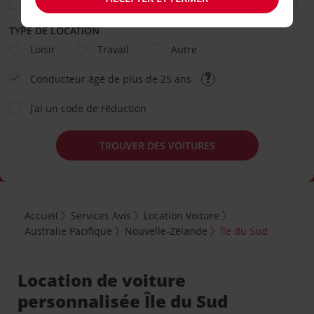
TYPE DE LOCATION
Loisir
Travail
Autre
Conducteur âgé de plus de 25 ans
J’ai un code de réduction
TROUVER DES VOITURES
Accueil
Services Avis
Location Voiture
Australie Pacifique
Nouvelle-Zélande
Île du Sud
Location de voiture
personnalisée Île du Sud