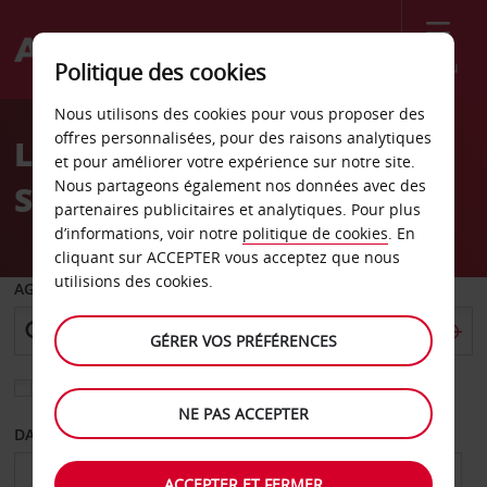
Menu
Politique des cookies
Welcome
Nous utilisons des cookies pour vous proposer des
to
offres personnalisées, pour des raisons analytiques
Location de voiture Île du
Avis
et pour améliorer votre expérience sur notre site.
Nous partageons également nos données avec des
Sud
partenaires publicitaires et analytiques. Pour plus
d’informations, voir notre
politique de cookies
. En
cliquant sur ACCEPTER vous acceptez que nous
utilisions des cookies.
AGENCE DE DÉPART
GÉRER VOS PRÉFÉRENCES
Sélectionnez une autre agence de retour
NE PAS ACCEPTER
DATE DE DÉPART
DATE DE RETOUR
ACCEPTER ET FERMER