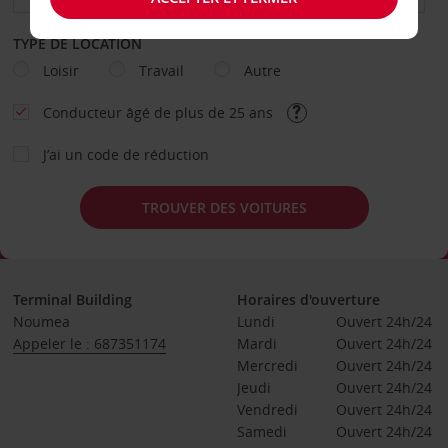
TYPE DE LOCATION
Loisir
Travail
Autre
Conducteur âgé de plus de 25 ans
J’ai un code de réduction
TROUVER DES VOITURES
Terminal Building
Horaires d'ouverture
Noumea
Lundi
Ouvert 24h/24
Appeler le : 687351174
Mardi
Ouvert 24h/24
Mercredi
Ouvert 24h/24
Jeudi
Ouvert 24h/24
Vendredi
Ouvert 24h/24
Samedi
Ouvert 24h/24