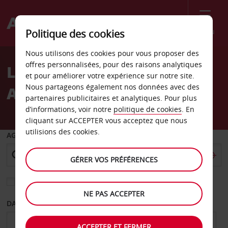
Menu
Politique des cookies
Welcome
Nous utilisons des cookies pour vous proposer des
to
offres personnalisées, pour des raisons analytiques
Location de voiture
Avis
et pour améliorer votre expérience sur notre site.
Nous partageons également nos données avec des
Aéroport de Nouméa
partenaires publicitaires et analytiques. Pour plus
d’informations, voir notre
politique de cookies
. En
cliquant sur ACCEPTER vous acceptez que nous
utilisions des cookies.
AGENCE DE DÉPART
GÉRER VOS PRÉFÉRENCES
Sélectionnez une autre agence de retour
NE PAS ACCEPTER
DATE DE DÉPART
DATE DE RETOUR
ACCEPTER ET FERMER