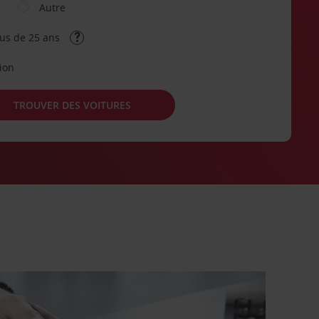
Autre
lus de 25 ans
tion
TROUVER DES VOITURES