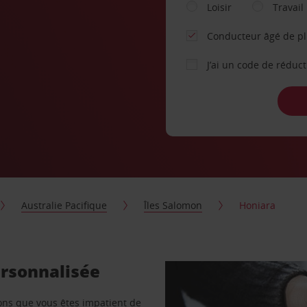
Loisir
Travail
Conducteur âgé de p
J’ai un code de réduc
Australie Pacifique
Îles Salomon
Honiara
ersonnalisée
vons que vous êtes impatient de