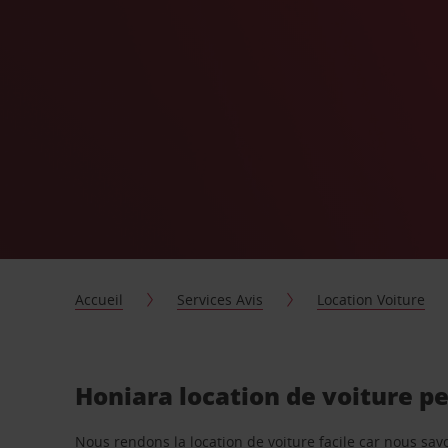
Accueil
Services Avis
Location Voiture
Honiara location de voiture p
Nous rendons la location de voiture facile car nous sa