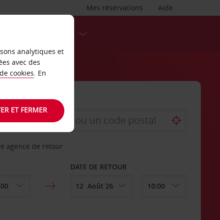
Mes réservations
Aide
DESTINATIONS
isons analytiques et
ées avec des
 de cookies
. En
ER ET FERMER
re agence de retour
DATE DE RETOUR