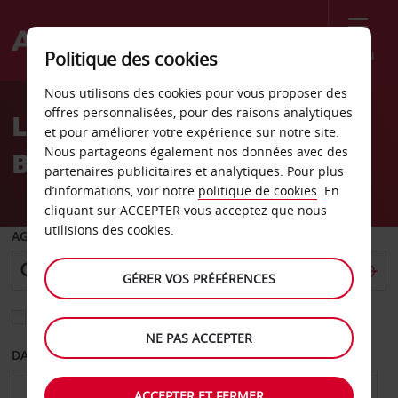
Menu
Politique des cookies
Welcome
Nous utilisons des cookies pour vous proposer des
to
offres personnalisées, pour des raisons analytiques
Location de voiture Walu
Avis
et pour améliorer votre expérience sur notre site.
Nous partageons également nos données avec des
Bay
partenaires publicitaires et analytiques. Pour plus
d’informations, voir notre
politique de cookies
. En
cliquant sur ACCEPTER vous acceptez que nous
utilisions des cookies.
AGENCE DE DÉPART
GÉRER VOS PRÉFÉRENCES
Sélectionnez une autre agence de retour
NE PAS ACCEPTER
DATE DE DÉPART
DATE DE RETOUR
ACCEPTER ET FERMER