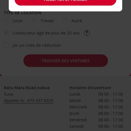
TYPE DE LOCATION
Loisir
Travail
Autre
Conducteur âgé de plus de 25 ans
J’ai un code de réduction
TROUVER DES VOITURES
Ratu Mara Road,nabua
Horaires d'ouverture
Suva
Lundi
08:00 - 17:00
Appeler le : 679 337 8329
Mardi
08:00 - 17:00
Mercredi
08:00 - 17:00
Jeudi
08:00 - 17:00
Vendredi
08:00 - 17:00
Samedi
08:00 - 17:00