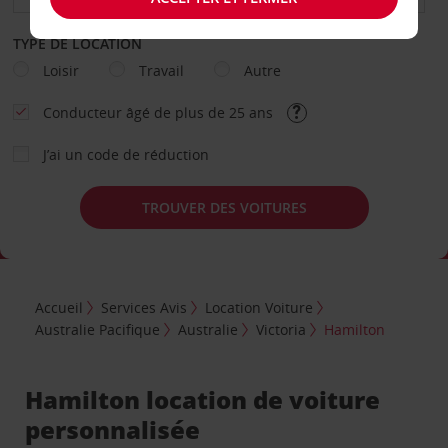
TYPE DE LOCATION
Loisir
Travail
Autre
Conducteur âgé de plus de 25 ans
J’ai un code de réduction
TROUVER DES VOITURES
Accueil
Services Avis
Location Voiture
Australie Pacifique
Australie
Victoria
Hamilton
Hamilton location de voiture
personnalisée