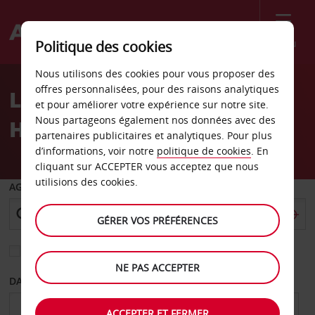
Menu
Politique des cookies
Welcome
Nous utilisons des cookies pour vous proposer des
to
offres personnalisées, pour des raisons analytiques
Location de voiture
Avis
et pour améliorer votre expérience sur notre site.
Nous partageons également nos données avec des
Hamilton
partenaires publicitaires et analytiques. Pour plus
d’informations, voir notre
politique de cookies
. En
cliquant sur ACCEPTER vous acceptez que nous
utilisions des cookies.
AGENCE DE DÉPART
GÉRER VOS PRÉFÉRENCES
Sélectionnez une autre agence de retour
NE PAS ACCEPTER
DATE DE DÉPART
DATE DE RETOUR
ACCEPTER ET FERMER