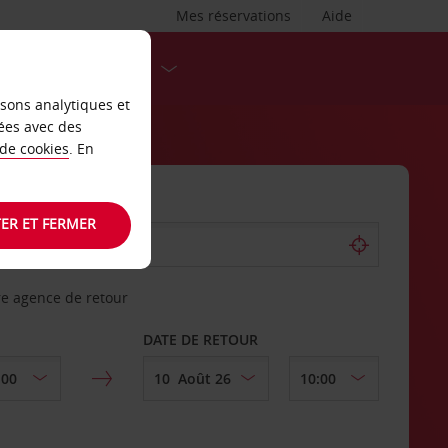
Mes réservations
Aide
DESTINATIONS
isons analytiques et
ées avec des
 de cookies
. En
ER ET FERMER
re agence de retour
DATE DE RETOUR