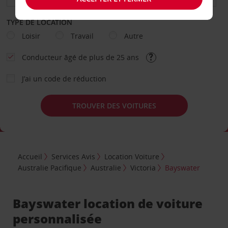
TYPE DE LOCATION
Loisir
Travail
Autre
Conducteur âgé de plus de 25 ans
J’ai un code de réduction
TROUVER DES VOITURES
Accueil
Services Avis
Location Voiture
Australie Pacifique
Australie
Victoria
Bayswater
Bayswater location de voiture
personnalisée