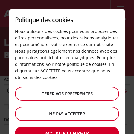
Menu
Politique des cookies
Welcome
Nous utilisons des cookies pour vous proposer des
to
offres personnalisées, pour des raisons analytiques
Location de voiture
Avis
et pour améliorer votre expérience sur notre site.
Nous partageons également nos données avec des
Bayswater
partenaires publicitaires et analytiques. Pour plus
d’informations, voir notre
politique de cookies
. En
cliquant sur ACCEPTER vous acceptez que nous
utilisions des cookies.
AGENCE DE DÉPART
GÉRER VOS PRÉFÉRENCES
Sélectionnez une autre agence de retour
NE PAS ACCEPTER
DATE DE DÉPART
DATE DE RETOUR
ACCEPTER ET FERMER