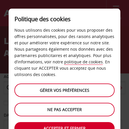
Menu
Politique des cookies
Welcome
Nous utilisons des cookies pour vous proposer des
to
offres personnalisées, pour des raisons analytiques
Location de voiture
Avis
et pour améliorer votre expérience sur notre site.
Nous partageons également nos données avec des
Aéroport de Wynyard
partenaires publicitaires et analytiques. Pour plus
d’informations, voir notre
politique de cookies
. En
cliquant sur ACCEPTER vous acceptez que nous
utilisions des cookies.
AGENCE DE DÉPART
GÉRER VOS PRÉFÉRENCES
Sélectionnez une autre agence de retour
NE PAS ACCEPTER
DATE DE DÉPART
DATE DE RETOUR
ACCEPTER ET FERMER