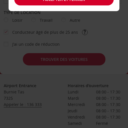
TYPE DE LOCATION
Loisir
Travail
Autre
Conducteur âgé de plus de 25 ans
J’ai un code de réduction
TROUVER DES VOITURES
Airport Entrance
Horaires d'ouverture
Burnie Tas
Lundi
08:00 - 17:30
7325
Mardi
08:00 - 17:30
Appeler le : 136 333
Mercredi
08:00 - 17:30
Jeudi
08:00 - 17:30
Vendredi
08:00 - 17:30
Samedi
Fermé