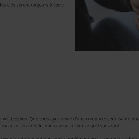
des clés seront toujours à votre
s vos besoins. Que vous ayez envie d’une compacte séduisante pou
acances en famille, nous avons la voiture qu’il vous faut.
reçoivent gratuitement des jours supplémentaires – quand ils adhèr