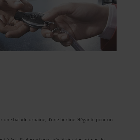
r une balade urbaine, d’une berline élégante pour un
ent à
Avis Preferred
pour bénéficier des primes de