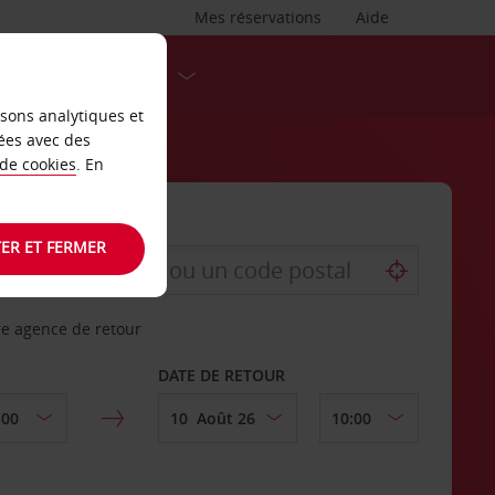
Mes réservations
Aide
DESTINATIONS
isons analytiques et
ées avec des
 de cookies
. En
ER ET FERMER
re agence de retour
DATE DE RETOUR