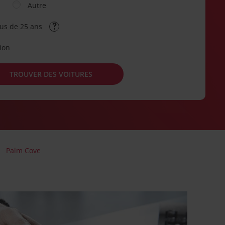
Autre
lus de 25 ans
tion
TROUVER DES VOITURES
Palm Cove