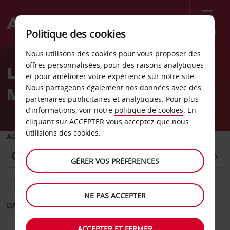
Menu
Politique des cookies
Welcome
Nous utilisons des cookies pour vous proposer des
to
offres personnalisées, pour des raisons analytiques
Location de voiture
Avis
et pour améliorer votre expérience sur notre site.
Nous partageons également nos données avec des
Maroochydore
partenaires publicitaires et analytiques. Pour plus
d’informations, voir notre
politique de cookies
. En
cliquant sur ACCEPTER vous acceptez que nous
utilisions des cookies.
AGENCE DE DÉPART
GÉRER VOS PRÉFÉRENCES
Sélectionnez une autre agence de retour
NE PAS ACCEPTER
DATE DE DÉPART
DATE DE RETOUR
ACCEPTER ET FERMER