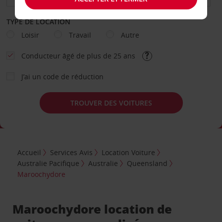
TYPE DE LOCATION
Loisir
Travail
Autre
Conducteur âgé de plus de 25 ans
J’ai un code de réduction
TROUVER DES VOITURES
Accueil
Services Avis
Location Voiture
Australie Pacifique
Australie
Queensland
Maroochydore
Maroochydore location de