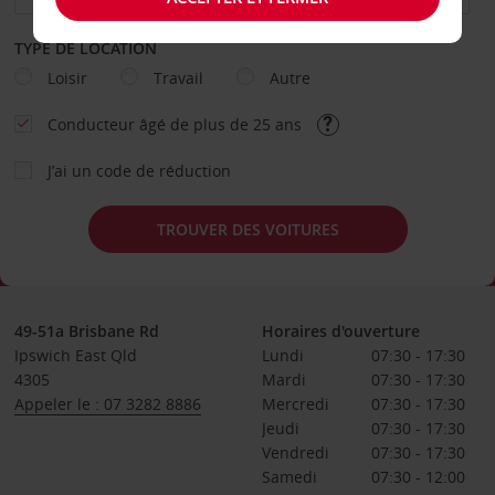
TYPE DE LOCATION
Loisir
Travail
Autre
Conducteur âgé de plus de 25 ans
J’ai un code de réduction
TROUVER DES VOITURES
49-51a Brisbane Rd
Horaires d'ouverture
Ipswich East Qld
Lundi
07:30 - 17:30
4305
Mardi
07:30 - 17:30
Appeler le : 07 3282 8886
Mercredi
07:30 - 17:30
Jeudi
07:30 - 17:30
Vendredi
07:30 - 17:30
Samedi
07:30 - 12:00