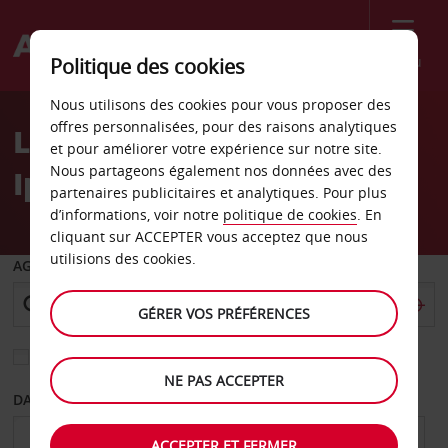
Menu
Politique des cookies
Welcome
Nous utilisons des cookies pour vous proposer des
to
offres personnalisées, pour des raisons analytiques
Location de voiture
Avis
et pour améliorer votre expérience sur notre site.
Nous partageons également nos données avec des
Ipswich
partenaires publicitaires et analytiques. Pour plus
d’informations, voir notre
politique de cookies
. En
cliquant sur ACCEPTER vous acceptez que nous
utilisions des cookies.
AGENCE DE DÉPART
GÉRER VOS PRÉFÉRENCES
Sélectionnez une autre agence de retour
NE PAS ACCEPTER
DATE DE DÉPART
DATE DE RETOUR
ACCEPTER ET FERMER