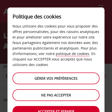
Menu
Politique des cookies
Welcome
Nous utilisons des cookies pour vous proposer des
to
offres personnalisées, pour des raisons analytiques
Location de voiture
Avis
et pour améliorer votre expérience sur notre site.
Nous partageons également nos données avec des
Aéroport de Charleville
partenaires publicitaires et analytiques. Pour plus
d’informations, voir notre
politique de cookies
. En
cliquant sur ACCEPTER vous acceptez que nous
utilisions des cookies.
AGENCE DE DÉPART
GÉRER VOS PRÉFÉRENCES
Sélectionnez une autre agence de retour
NE PAS ACCEPTER
DATE DE DÉPART
DATE DE RETOUR
ACCEPTER ET FERMER