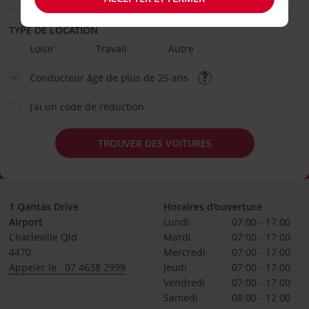
TYPE DE LOCATION
Loisir
Travail
Autre
Conducteur âgé de plus de 25 ans
J’ai un code de réduction
TROUVER DES VOITURES
1 Qantas Drive
Horaires d'ouverture
Airport
Lundi
07:00 - 17:00
Charleville Qld
Mardi
07:00 - 17:00
4470
Mercredi
07:00 - 17:00
Appeler le : 07 4638 2999
Jeudi
07:00 - 17:00
Vendredi
07:00 - 17:00
Samedi
08:00 - 12:00