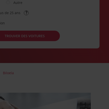
Autre
lus de 25 ans
tion
TROUVER DES VOITURES
Biloela