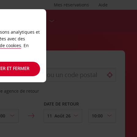
Mes réservations
Aide
DESTINATIONS
isons analytiques et
ées avec des
 de cookies
. En
ER ET FERMER
re agence de retour
DATE DE RETOUR