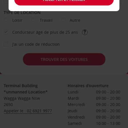
TYPE DE LOCATION
Loisir
Travail
Autre
Conducteur âgé de plus de 25 ans
J’ai un code de réduction
TROUVER DES VOITURES
Terminal Building
Horaires d'ouverture
*unmanned Location*
Lundi
09:00 - 20:00
Wagga Wagga Nsw
Mardi
09:00 - 20:00
2650
Mercredi
09:00 - 20:00
Appeler le : 02 6921 9977
Jeudi
09:00 - 20:00
Vendredi
09:00 - 20:00
Samedi
10:00 - 13:00