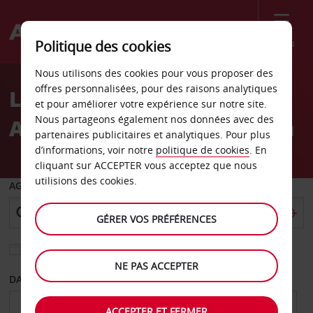
Menu
Politique des cookies
Welcome
Nous utilisons des cookies pour vous proposer des
to
offres personnalisées, pour des raisons analytiques
Location de voiture
Avis
et pour améliorer votre expérience sur notre site.
Nous partageons également nos données avec des
Aéroport de Wagga Wagga
partenaires publicitaires et analytiques. Pour plus
d’informations, voir notre
politique de cookies
. En
cliquant sur ACCEPTER vous acceptez que nous
utilisions des cookies.
AGENCE DE DÉPART
GÉRER VOS PRÉFÉRENCES
Sélectionnez une autre agence de retour
NE PAS ACCEPTER
DATE DE DÉPART
DATE DE RETOUR
ACCEPTER ET FERMER