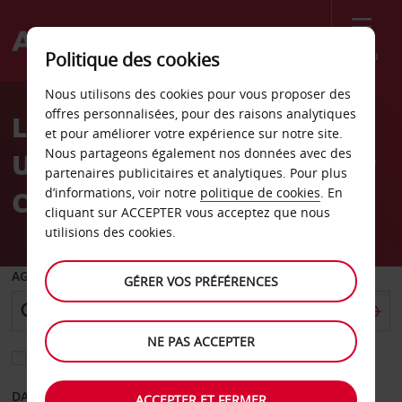
Menu
Politique des cookies
Welcome
Nous utilisons des cookies pour vous proposer des
to
offres personnalisées, pour des raisons analytiques
Location de voiture
Avis
et pour améliorer votre expérience sur notre site.
Nous partageons également nos données avec des
Ulladulla Mathews Mower
partenaires publicitaires et analytiques. Pour plus
Centre
d’informations, voir notre
politique de cookies
. En
cliquant sur ACCEPTER vous acceptez que nous
utilisions des cookies.
AGENCE DE DÉPART
GÉRER VOS PRÉFÉRENCES
NE PAS ACCEPTER
Sélectionnez une autre agence de retour
DATE DE DÉPART
DATE DE RETOUR
ACCEPTER ET FERMER