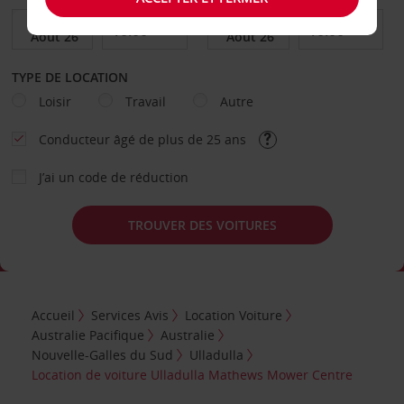
TYPE DE LOCATION
Loisir
Travail
Autre
Conducteur âgé de plus de 25 ans
J’ai un code de réduction
TROUVER DES VOITURES
Accueil
Services Avis
Location Voiture
Australie Pacifique
Australie
Nouvelle-Galles du Sud
Ulladulla
Location de voiture Ulladulla Mathews Mower Centre