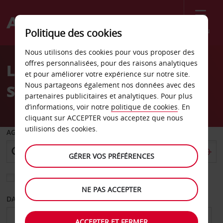
Menu
Politique des cookies
Welcome
Nous utilisons des cookies pour vous proposer des
to
offres personnalisées, pour des raisons analytiques
Location de voiture World
Avis
et pour améliorer votre expérience sur notre site.
Nous partageons également nos données avec des
Square
partenaires publicitaires et analytiques. Pour plus
d’informations, voir notre
politique de cookies
. En
cliquant sur ACCEPTER vous acceptez que nous
utilisions des cookies.
AGENCE DE DÉPART
GÉRER VOS PRÉFÉRENCES
Sélectionnez une autre agence de retour
NE PAS ACCEPTER
DATE DE DÉPART
DATE DE RETOUR
ACCEPTER ET FERMER