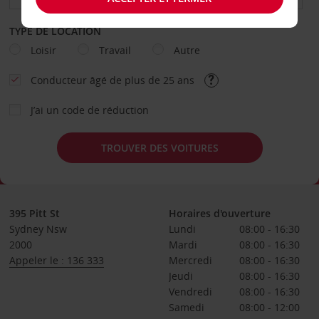
TYPE DE LOCATION
Loisir
Travail
Autre
Conducteur âgé de plus de 25 ans
J’ai un code de réduction
TROUVER DES VOITURES
395 Pitt St
Horaires d'ouverture
Sydney Nsw
Lundi
08:00 - 16:30
2000
Mardi
08:00 - 16:30
Appeler le : 136 333
Mercredi
08:00 - 16:30
Jeudi
08:00 - 16:30
Vendredi
08:00 - 16:30
Samedi
08:00 - 12:00