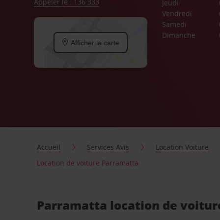
Appeler le : 136 333
Jeudi
Vendredi
Samedi
Dimanche
Afficher la carte
Accueil
Services Avis
Location Voiture
Location de voiture Parramatta
Parramatta location de voitur