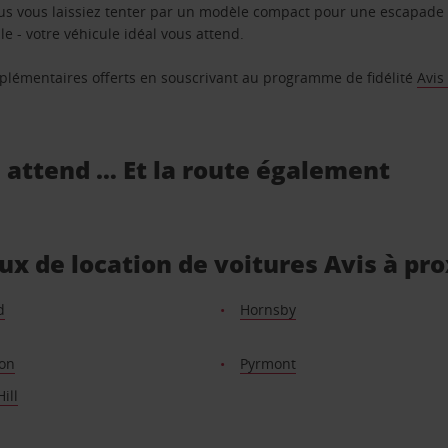
us vous laissiez tenter par un modèle compact pour une escapade 
e - votre véhicule idéal vous attend.
supplémentaires offerts en souscrivant au programme de fidélité
Avis
s attend … Et la route également
ux de location de voitures Avis à pr
d
Hornsby
on
Pyrmont
ill