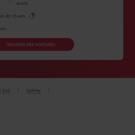
Autre
lus de 25 ans
tion
TROUVER DES VOITURES
u Sud
Sydney