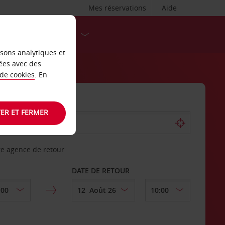
Mes réservations
Aide
DESTINATIONS
isons analytiques et
ées avec des
 de cookies
. En
ER ET FERMER
re agence de retour
DATE DE RETOUR