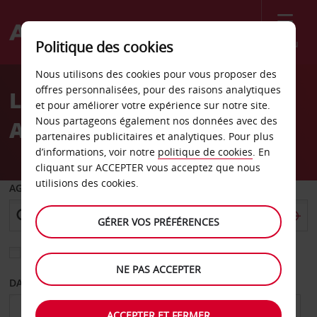
Menu
Politique des cookies
Welcome
Nous utilisons des cookies pour vous proposer des
to
offres personnalisées, pour des raisons analytiques
Location de voiture
Avis
et pour améliorer votre expérience sur notre site.
Nous partageons également nos données avec des
Aéroport de Narrabri
partenaires publicitaires et analytiques. Pour plus
d’informations, voir notre
politique de cookies
. En
cliquant sur ACCEPTER vous acceptez que nous
utilisions des cookies.
AGENCE DE DÉPART
GÉRER VOS PRÉFÉRENCES
Sélectionnez une autre agence de retour
NE PAS ACCEPTER
DATE DE DÉPART
DATE DE RETOUR
ACCEPTER ET FERMER