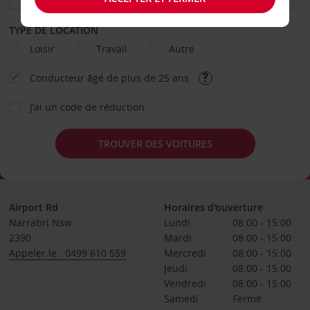
TYPE DE LOCATION
Loisir
Travail
Autre
Conducteur âgé de plus de 25 ans
J’ai un code de réduction
TROUVER DES VOITURES
Airport Rd
Horaires d'ouverture
Narrabri Nsw
Lundi
08:00 - 15:00
2390
Mardi
08:00 - 15:00
Appeler le : 0499 610 559
Mercredi
08:00 - 15:00
Jeudi
08:00 - 15:00
Vendredi
08:00 - 15:00
Samedi
Fermé