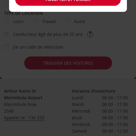
TYPE DE LOCATION
Loisir
Travail
Autre
Conducteur âgé de plus de 25 ans
J’ai un code de réduction
TROUVER DES VOITURES
Arthur Kaine Dr
Horaires d'ouverture
Merimbula Airport
Lundi
08:00 - 17:00
Merimbula Nsw
Mardi
08:00 - 17:00
2548
Mercredi
08:00 - 17:00
Appeler le : 136 333
Jeudi
08:00 - 17:00
Vendredi
08:00 - 17:00
Samedi
08:00 - 12:00