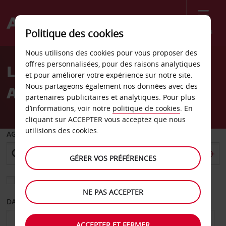
Menu
Politique des cookies
Welcome
Nous utilisons des cookies pour vous proposer des
to
offres personnalisées, pour des raisons analytiques
Location de voiture
Avis
et pour améliorer votre expérience sur notre site.
Nous partageons également nos données avec des
Aéroport de Merimbula
partenaires publicitaires et analytiques. Pour plus
d’informations, voir notre
politique de cookies
. En
cliquant sur ACCEPTER vous acceptez que nous
utilisions des cookies.
AGENCE DE DÉPART
GÉRER VOS PRÉFÉRENCES
Sélectionnez une autre agence de retour
NE PAS ACCEPTER
DATE DE DÉPART
DATE DE RETOUR
ACCEPTER ET FERMER