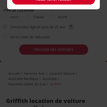
TYPE DE LOCATION
Loisir
Travail
Autre
Conducteur âgé de plus de 25 ans
J’ai un code de réduction
TROUVER DES VOITURES
Accueil
Services Avis
Location Voiture
Australie Pacifique
Australie
Nouvelle-Galles du Sud
Griffith
Griffith location de voiture