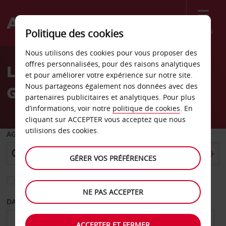
Menu
Politique des cookies
Welcome
Nous utilisons des cookies pour vous proposer des
to
offres personnalisées, pour des raisons analytiques
Location de voiture
Avis
et pour améliorer votre expérience sur notre site.
Nous partageons également nos données avec des
Griffith
partenaires publicitaires et analytiques. Pour plus
d’informations, voir notre
politique de cookies
. En
cliquant sur ACCEPTER vous acceptez que nous
utilisions des cookies.
AGENCE DE DÉPART
GÉRER VOS PRÉFÉRENCES
Sélectionnez une autre agence de retour
NE PAS ACCEPTER
DATE DE DÉPART
DATE DE RETOUR
ACCEPTER ET FERMER