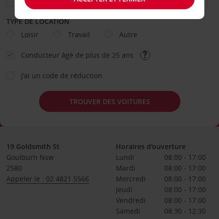
TYPE DE LOCATION
Loisir
Travail
Autre
Conducteur âgé de plus de 25 ans
J’ai un code de réduction
TROUVER DES VOITURES
19 Goldsmith St
Horaires d'ouverture
Goulburn Nsw
Lundi
08:00 - 17:00
2580
Mardi
08:00 - 17:00
Appeler le : 02 4821 5566
Mercredi
08:00 - 17:00
Jeudi
08:00 - 17:00
Vendredi
08:00 - 17:00
Samedi
08:30 - 12:30