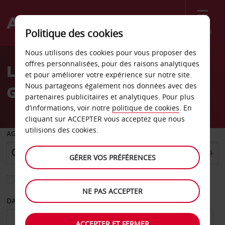
Menu
Politique des cookies
Welcome
Nous utilisons des cookies pour vous proposer des
to
offres personnalisées, pour des raisons analytiques
Location de voiture
Avis
et pour améliorer votre expérience sur notre site.
Nous partageons également nos données avec des
Goulburn
partenaires publicitaires et analytiques. Pour plus
d’informations, voir notre
politique de cookies
. En
cliquant sur ACCEPTER vous acceptez que nous
utilisions des cookies.
AGENCE DE DÉPART
GÉRER VOS PRÉFÉRENCES
Sélectionnez une autre agence de retour
NE PAS ACCEPTER
DATE DE DÉPART
DATE DE RETOUR
ACCEPTER ET FERMER