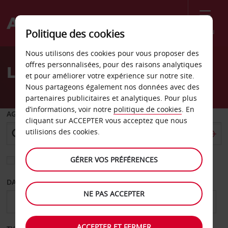
Menu
Politique des cookies
Welcome
Nous utilisons des cookies pour vous proposer des
to
offres personnalisées, pour des raisons analytiques
Location de voiture Perth
Avis
et pour améliorer votre expérience sur notre site.
Nous partageons également nos données avec des
partenaires publicitaires et analytiques. Pour plus
d’informations, voir notre
politique de cookies
. En
AGENCE DE DÉPART
cliquant sur ACCEPTER vous acceptez que nous
utilisions des cookies.
GÉRER VOS PRÉFÉRENCES
Sélectionnez une autre agence de retour
DATE DE DÉPART
DATE DE RETOUR
NE PAS ACCEPTER
ACCEPTER ET FERMER