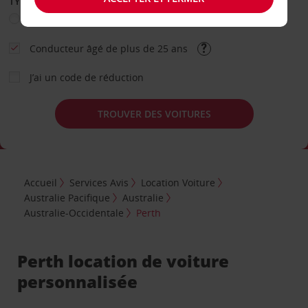
TYPE DE LOCATION
Loisir
Travail
Autre
Conducteur âgé de plus de 25 ans
J’ai un code de réduction
TROUVER DES VOITURES
Accueil
Services Avis
Location Voiture
Australie Pacifique
Australie
Australie-Occidentale
Perth
Perth location de voiture
personnalisée