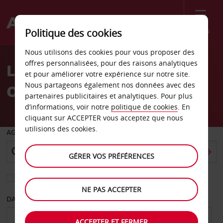
Menu
Politique des cookies
Welcome
Nous utilisons des cookies pour vous proposer des
to
offres personnalisées, pour des raisons analytiques
Location de voiture
Avis
et pour améliorer votre expérience sur notre site.
Nous partageons également nos données avec des
Osborne Park
partenaires publicitaires et analytiques. Pour plus
d’informations, voir notre
politique de cookies
. En
cliquant sur ACCEPTER vous acceptez que nous
utilisions des cookies.
AGENCE DE DÉPART
GÉRER VOS PRÉFÉRENCES
Sélectionnez une autre agence de retour
NE PAS ACCEPTER
DATE DE DÉPART
DATE DE RETOUR
ACCEPTER ET FERMER