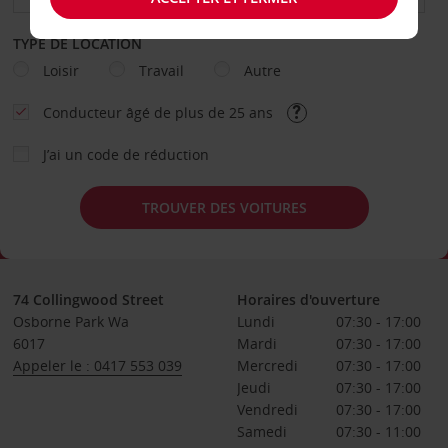
TYPE DE LOCATION
Loisir
Travail
Autre
Conducteur âgé de plus de 25 ans
J’ai un code de réduction
TROUVER DES VOITURES
74 Collingwood Street
Horaires d'ouverture
Osborne Park Wa
Lundi
07:30 - 17:00
6017
Mardi
07:30 - 17:00
Appeler le : 0417 553 039
Mercredi
07:30 - 17:00
Jeudi
07:30 - 17:00
Vendredi
07:30 - 17:00
Samedi
07:30 - 11:00