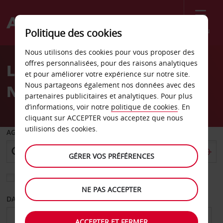
Menu
Politique des cookies
Welcome
Nous utilisons des cookies pour vous proposer des
to
offres personnalisées, pour des raisons analytiques
Location de voiture
Avis
et pour améliorer votre expérience sur notre site.
Nous partageons également nos données avec des
Newman
partenaires publicitaires et analytiques. Pour plus
d’informations, voir notre
politique de cookies
. En
cliquant sur ACCEPTER vous acceptez que nous
utilisions des cookies.
AGENCE DE DÉPART
GÉRER VOS PRÉFÉRENCES
Sélectionnez une autre agence de retour
NE PAS ACCEPTER
DATE DE DÉPART
DATE DE RETOUR
ACCEPTER ET FERMER