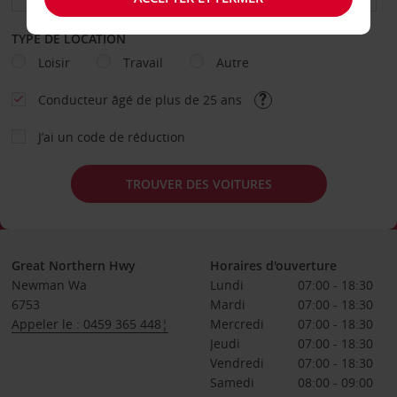
TYPE DE LOCATION
Loisir
Travail
Autre
Conducteur âgé de plus de 25 ans
J’ai un code de réduction
TROUVER DES VOITURES
Great Northern Hwy
Horaires d'ouverture
Newman Wa
Lundi
07:00 - 18:30
6753
Mardi
07:00 - 18:30
Appeler le : 0459 365 448¦
Mercredi
07:00 - 18:30
Jeudi
07:00 - 18:30
Vendredi
07:00 - 18:30
Samedi
08:00 - 09:00