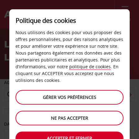
Menu
Politique des cookies
Welcome
Nous utilisons des cookies pour vous proposer des
to
offres personnalisées, pour des raisons analytiques
Location de voiture
Avis
et pour améliorer votre expérience sur notre site.
Nous partageons également nos données avec des
Leinster
partenaires publicitaires et analytiques. Pour plus
d’informations, voir notre
politique de cookies
. En
cliquant sur ACCEPTER vous acceptez que nous
utilisions des cookies.
AGENCE DE DÉPART
GÉRER VOS PRÉFÉRENCES
Sélectionnez une autre agence de retour
NE PAS ACCEPTER
DATE DE DÉPART
DATE DE RETOUR
ACCEPTER ET FERMER