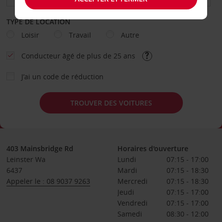
TYPE DE LOCATION
Loisir
Travail
Autre
Conducteur âgé de plus de 25 ans
J’ai un code de réduction
TROUVER DES VOITURES
403 Mainsbridge Rd
Horaires d'ouverture
Leinster Wa
Lundi
07:15 - 17:00
6437
Mardi
07:15 - 18:30
Appeler le : 08 9037 9263
Mercredi
07:15 - 18:30
Jeudi
07:15 - 17:00
Vendredi
07:15 - 17:00
Samedi
08:30 - 12:00