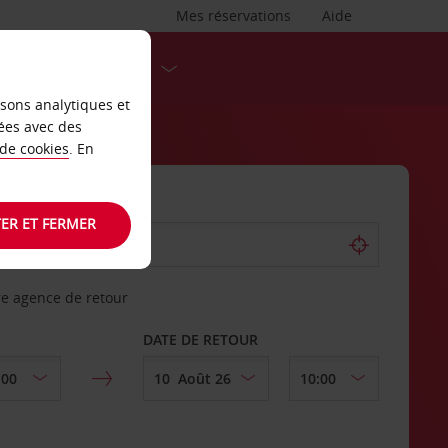
Mes réservations
Aide
DESTINATIONS
isons analytiques et
ées avec des
 de cookies
. En
ER ET FERMER
re agence de retour
DATE DE RETOUR