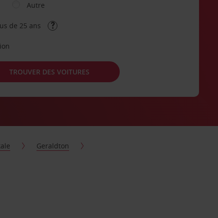
Autre
lus de 25 ans
tion
TROUVER DES VOITURES
tale
Geraldton