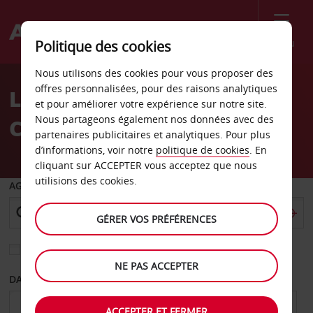
Menu
Politique des cookies
Welcome
Nous utilisons des cookies pour vous proposer des
to
offres personnalisées, pour des raisons analytiques
Location de voiture
Avis
et pour améliorer votre expérience sur notre site.
Nous partageons également nos données avec des
Carnarvon
partenaires publicitaires et analytiques. Pour plus
d’informations, voir notre
politique de cookies
. En
cliquant sur ACCEPTER vous acceptez que nous
utilisions des cookies.
AGENCE DE DÉPART
GÉRER VOS PRÉFÉRENCES
Sélectionnez une autre agence de retour
NE PAS ACCEPTER
DATE DE DÉPART
DATE DE RETOUR
ACCEPTER ET FERMER