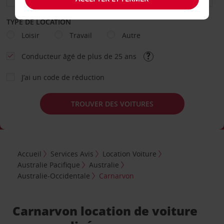
TYPE DE LOCATION
Loisir
Travail
Autre
Conducteur âgé de plus de 25 ans
J’ai un code de réduction
TROUVER DES VOITURES
Accueil
Services Avis
Location Voiture
Australie Pacifique
Australie
Australie-Occidentale
Carnarvon
Carnarvon location de voiture