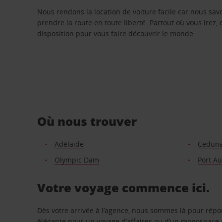
Nous rendons la location de voiture facile car nous sa
prendre la route en toute liberté. Partout où vous irez, 
disposition pour vous faire découvrir le monde.
Où nous trouver
Adélaïde
Cedun
Olympic Dam
Port A
Votre voyage commence ici.
Dès votre arrivée à l’agence, nous sommes là pour rép
élégante pour un voyage d’affaires ou d’un monospace s