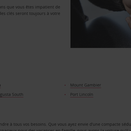
vons que vous êtes impatient de
des clés seront toujours à votre
a
Mount Gambier
ugusta South
Port Lincoln
ondre à tous vos besoins. Que vous ayez envie d’une compacte sédu
pacieux pour des vacances en famille, nous avons la voiture qu’il 