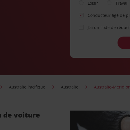
Loisir
Travail
Conducteur âgé de p
J’ai un code de réduc
Australie Pacifique
Australie
Australie-Méridio
n de voiture