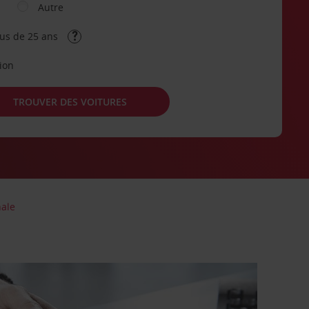
Autre
lus de 25 ans
tion
TROUVER DES VOITURES
nale