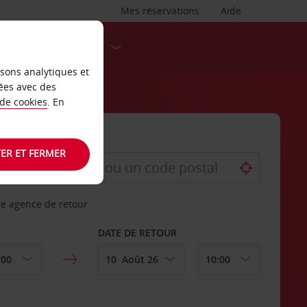
Mes réservations
Aide
DESTINATIONS
isons analytiques et
ées avec des
 de cookies
. En
ER ET FERMER
re agence de retour
DATE DE RETOUR