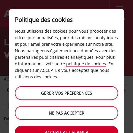
Menu
Politique des cookies
Welcome
Nous utilisons des cookies pour vous proposer des
to
offres personnalisées, pour des raisons analytiques
Location de voiture
Avis
et pour améliorer votre expérience sur notre site.
Nous partageons également nos données avec des
Venezuela
partenaires publicitaires et analytiques. Pour plus
d’informations, voir notre
politique de cookies
. En
cliquant sur ACCEPTER vous acceptez que nous
utilisions des cookies.
AGENCE DE DÉPART
GÉRER VOS PRÉFÉRENCES
Sélectionnez une autre agence de retour
NE PAS ACCEPTER
DATE DE DÉPART
DATE DE RETOUR
ACCEPTER ET FERMER