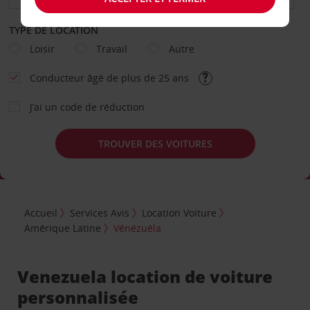
TYPE DE LOCATION
Loisir
Travail
Autre
Conducteur âgé de plus de 25 ans
J’ai un code de réduction
TROUVER DES VOITURES
Accueil
Services Avis
Location Voiture
Amérique Latine
Vénézuéla
Venezuela location de voiture
personnalisée