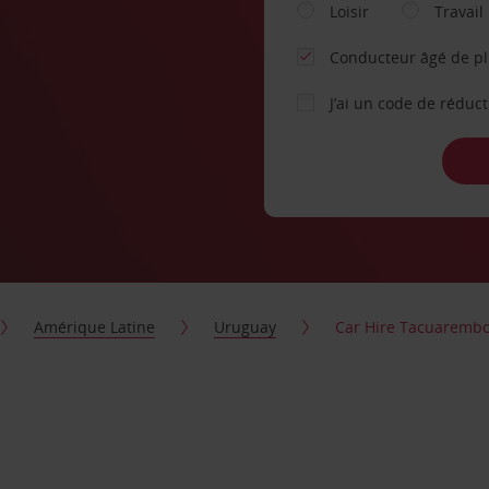
Loisir
Travail
Conducteur âgé de p
J’ai un code de réduc
Amérique Latine
Uruguay
Car Hire Tacuarembo 