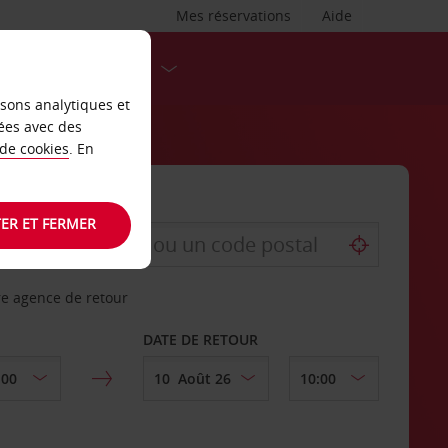
Mes réservations
Aide
DESTINATIONS
isons analytiques et
ées avec des
 de cookies
. En
ER ET FERMER
re agence de retour
DATE DE RETOUR