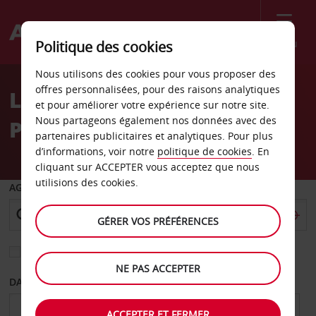
Menu
Politique des cookies
Welcome
Nous utilisons des cookies pour vous proposer des
to
offres personnalisées, pour des raisons analytiques
Location de voiture
Avis
et pour améliorer votre expérience sur notre site.
Nous partageons également nos données avec des
Paysandu
partenaires publicitaires et analytiques. Pour plus
d’informations, voir notre
politique de cookies
. En
cliquant sur ACCEPTER vous acceptez que nous
utilisions des cookies.
AGENCE DE DÉPART
GÉRER VOS PRÉFÉRENCES
Sélectionnez une autre agence de retour
NE PAS ACCEPTER
DATE DE DÉPART
DATE DE RETOUR
ACCEPTER ET FERMER