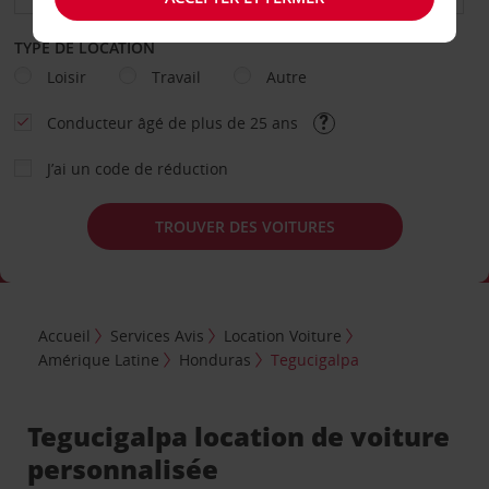
TYPE DE LOCATION
Loisir
Travail
Autre
Conducteur âgé de plus de 25 ans
J’ai un code de réduction
TROUVER DES VOITURES
Accueil
Services Avis
Location Voiture
Amérique Latine
Honduras
Tegucigalpa
Tegucigalpa location de voiture
personnalisée