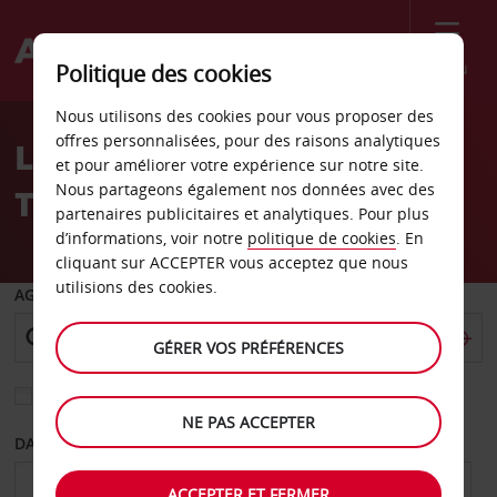
Menu
Politique des cookies
Welcome
Nous utilisons des cookies pour vous proposer des
to
offres personnalisées, pour des raisons analytiques
Location de voiture
Avis
et pour améliorer votre expérience sur notre site.
Nous partageons également nos données avec des
Tegucigalpa
partenaires publicitaires et analytiques. Pour plus
d’informations, voir notre
politique de cookies
. En
cliquant sur ACCEPTER vous acceptez que nous
utilisions des cookies.
AGENCE DE DÉPART
GÉRER VOS PRÉFÉRENCES
Sélectionnez une autre agence de retour
NE PAS ACCEPTER
DATE DE DÉPART
DATE DE RETOUR
ACCEPTER ET FERMER