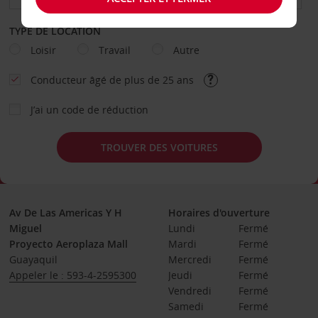
TYPE DE LOCATION
Loisir
Travail
Autre
Conducteur âgé de plus de 25 ans
J’ai un code de réduction
TROUVER DES VOITURES
Av De Las Americas Y H
Horaires d'ouverture
Miguel
Lundi
Fermé
Proyecto Aeroplaza Mall
Mardi
Fermé
Guayaquil
Mercredi
Fermé
Appeler le : 593-4-2595300
Jeudi
Fermé
Vendredi
Fermé
Samedi
Fermé