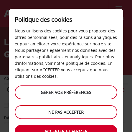
Menu
Politique des cookies
Welcome
Nous utilisons des cookies pour vous proposer des
to
offres personnalisées, pour des raisons analytiques
Location de voiture Avis
Avis
et pour améliorer votre expérience sur notre site.
Nous partageons également nos données avec des
Guayaquil
partenaires publicitaires et analytiques. Pour plus
d’informations, voir notre
politique de cookies
. En
cliquant sur ACCEPTER vous acceptez que nous
utilisions des cookies.
AGENCE DE DÉPART
GÉRER VOS PRÉFÉRENCES
Sélectionnez une autre agence de retour
NE PAS ACCEPTER
DATE DE DÉPART
DATE DE RETOUR
ACCEPTER ET FERMER