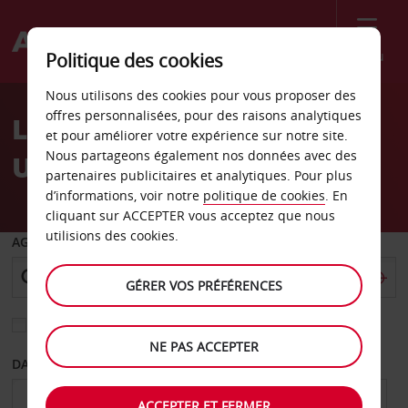
Menu
Politique des cookies
Welcome
Nous utilisons des cookies pour vous proposer des
to
offres personnalisées, pour des raisons analytiques
Location de voiture Cali
Avis
et pour améliorer votre expérience sur notre site.
Nous partageons également nos données avec des
Uptown
partenaires publicitaires et analytiques. Pour plus
d’informations, voir notre
politique de cookies
. En
cliquant sur ACCEPTER vous acceptez que nous
utilisions des cookies.
AGENCE DE DÉPART
GÉRER VOS PRÉFÉRENCES
Sélectionnez une autre agence de retour
NE PAS ACCEPTER
DATE DE DÉPART
DATE DE RETOUR
ACCEPTER ET FERMER