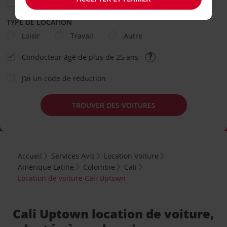
TYPE DE LOCATION
Loisir
Travail
Autre
Conducteur âgé de plus de 25 ans
J’ai un code de réduction
TROUVER DES VOITURES
Accueil
Services Avis
Location Voiture
Amérique Latine
Colombie
Cali
Location de voiture Cali Uptown
Cali Uptown location de voiture,