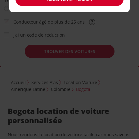
TYPE DE LOCATION
Loisir
Travail
Autre
Conducteur âgé de plus de 25 ans
J’ai un code de réduction
TROUVER DES VOITURES
Accueil
Services Avis
Location Voiture
Amérique Latine
Colombie
Bogota
Bogota location de voiture
personnalisée
Nous rendons la location de voiture facile car nous savons