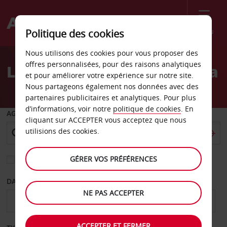
Menu
Politique des cookies
Welcome
Nous utilisons des cookies pour vous proposer des
to
offres personnalisées, pour des raisons analytiques
Location de voiture Bogota
Avis
et pour améliorer votre expérience sur notre site.
Nous partageons également nos données avec des
partenaires publicitaires et analytiques. Pour plus
d’informations, voir notre
politique de cookies
. En
AGENCE DE DÉPART
cliquant sur ACCEPTER vous acceptez que nous
utilisions des cookies.
GÉRER VOS PRÉFÉRENCES
Sélectionnez une autre agence de retour
DATE DE DÉPART
DATE DE RETOUR
NE PAS ACCEPTER
ACCEPTER ET FERMER