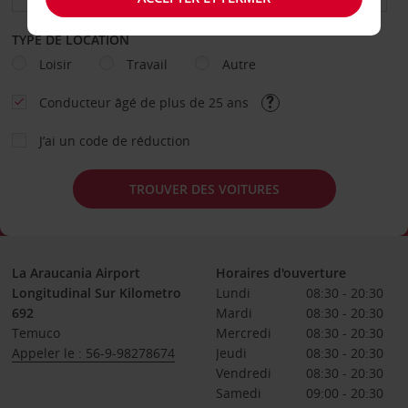
TYPE DE LOCATION
Loisir
Travail
Autre
Conducteur âgé de plus de 25 ans
J’ai un code de réduction
TROUVER DES VOITURES
La Araucania Airport
Horaires d'ouverture
Longitudinal Sur Kilometro
Lundi
08:30 - 20:30
692
Mardi
08:30 - 20:30
Temuco
Mercredi
08:30 - 20:30
Appeler le : 56-9-98278674
Jeudi
08:30 - 20:30
Vendredi
08:30 - 20:30
Samedi
09:00 - 20:30