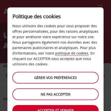
Menu
Politique des cookies
Welcome
Nous utilisons des cookies pour vous proposer des
to
offres personnalisées, pour des raisons analytiques
Location de voiture
Avis
et pour améliorer votre expérience sur notre site.
Nous partageons également nos données avec des
Aéroport de Manquehue
partenaires publicitaires et analytiques. Pour plus
d’informations, voir notre
politique de cookies
. En
cliquant sur ACCEPTER vous acceptez que nous
utilisions des cookies.
AGENCE DE DÉPART
GÉRER VOS PRÉFÉRENCES
Sélectionnez une autre agence de retour
NE PAS ACCEPTER
DATE DE DÉPART
DATE DE RETOUR
ACCEPTER ET FERMER